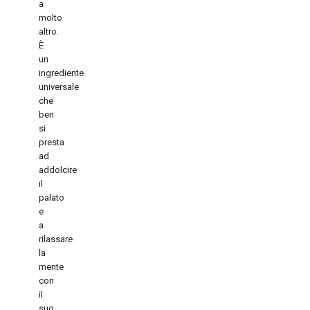
a
molto
altro.
È
un
ingrediente
universale
che
ben
si
presta
ad
addolcire
il
palato
e
a
rilassare
la
mente
con
il
suo