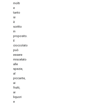
molti
e
tanto
si
è
scritto
in
proposito.
Il
cioccolato
può
essere
miscelato
alle
spezie,
al
piccante,
ai
frutti,
ai
liquori
e