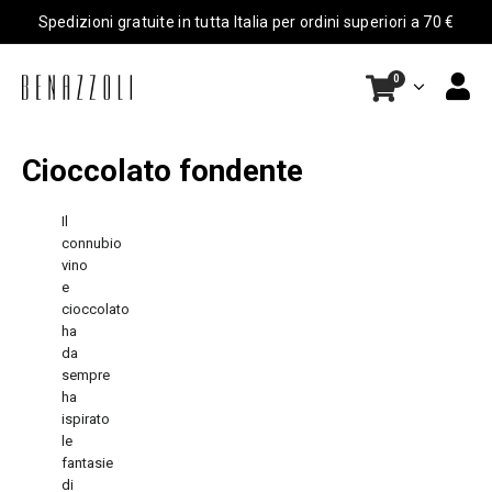
Spedizioni gratuite in tutta Italia per ordini superiori a 70 €
0
Cioccolato fondente
Il
connubio
vino
e
cioccolato
ha
da
sempre
ha
ispirato
le
fantasie
di